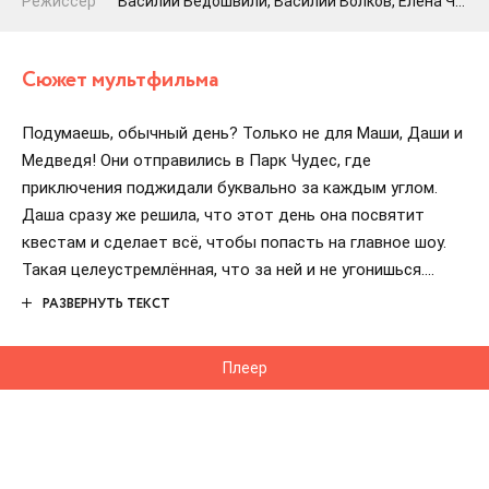
Режиссер
Василий Бедошвили, Василий Волков, Елена Чернова
Сюжет мультфильма
Подумаешь, обычный день? Только не для Маши, Даши и
Медведя! Они отправились в Парк Чудес, где
приключения поджидали буквально за каждым углом.
Даша сразу же решила, что этот день она посвятит
квестам и сделает всё, чтобы попасть на главное шоу.
Такая целеустремлённая, что за ней и не угонишься.
РАЗВЕРНУТЬ ТЕКСТ
Маша, конечно, была настроена проще. Она просто
хотела весело провести время и насладиться всем этим
Плеер
сумасшествием аттракционов. Ведь, согласитесь, что
может быть лучше, чем кататься на каруселях, пока
волосы разлетаются во все стороны?
А вот Медведь принес с собой что-то новенькое. Он