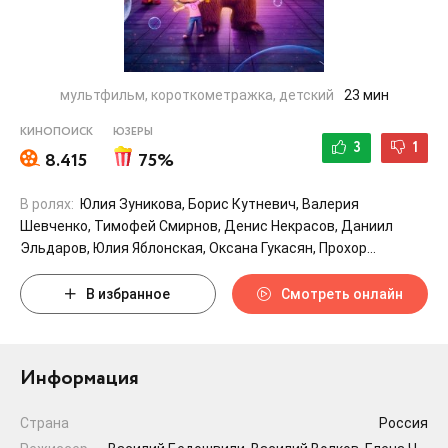
мультфильм, короткометражка, детский
23 мин
КИНОПОИСК
ЮЗЕРЫ
3
1
8.415
75%
В ролях:
Юлия Зуникова, Борис Кутневич, Валерия
Шевченко, Тимофей Смирнов, Денис Некрасов, Даниил
Эльдаров, Юлия Яблонская, Оксана Гукасян, Прохор
Чеховской, Матвей Берковский
В избранное
Смотреть онлайн
Информация
Страна
Россия