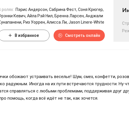
Ин
В ролях:
Пэрис Андерсон, Сабрина Фест, Соня Крюгер,
Фрэнки Кевич, Айла Рэй Нил, Бренна Ларсен, Анджали
Кунапанени, Риз Уоррен, Алисса Ли, Jason Linere-White
Ст
Ре
В избранное
Смотреть онлайн
чки обожают устраивать веселье! Шум, смех, конфетти, розовы
ко радужным. Иногда на их пути встречаются трудности. Ну что
учатся справляться с любыми проблемами, поддерживая друг др
про помощь, когда всё идёт не так, как хочется.