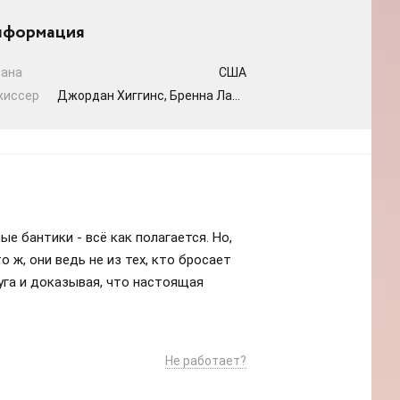
формация
рана
США
жиссер
Джордан Хиггинс, Бренна Ларсен
е бантики - всё как полагается. Но,
 ж, они ведь не из тех, кто бросает
уга и доказывая, что настоящая
Не работает?