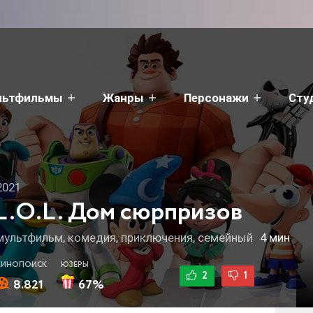
льтфильмы
Жанры
Персонажи
Сту
2021
L.O.L. Дом сюрпризов
мультфильм, комедия, приключения, семейный
4 мин
КИНОПОИСК
ЮЗЕРЫ
2
1
8.821
67%