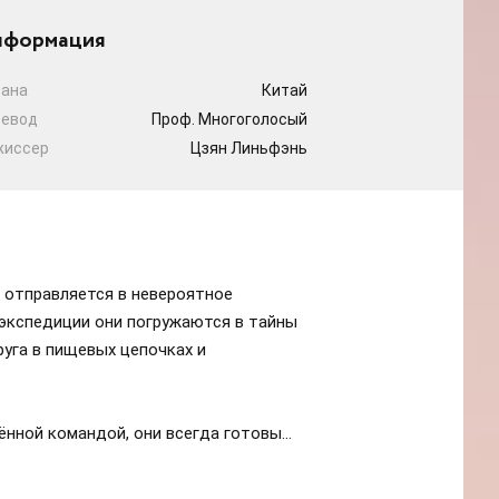
формация
рана
Китай
ревод
Проф. Многоголосый
жиссер
Цзян Линьфэнь
 отправляется в невероятное
 экспедиции они погружаются в тайны
уга в пищевых цепочках и
ённой командой, они всегда готовы
гают находить нестандартные решения
имбота», чтобы справляться с любыми