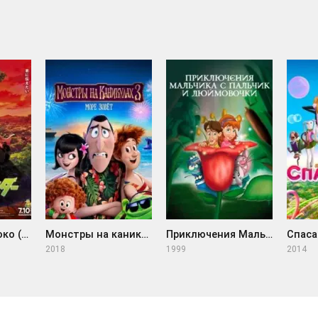
Покемон 23: Коко (2020)
Монстры на каникулах 3: Море зовёт (2018)
Приключения Мальчика с пальчик и Дюймовочки (1999)
Спаса
2018
1999
2014