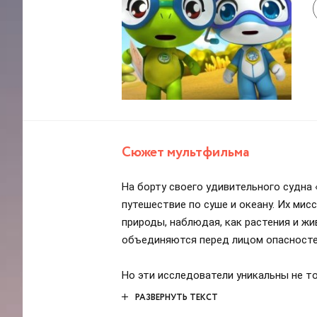
Сюжет мультфильма
На борту своего удивительного судна
путешествие по суше и океану. Их ми
природы, наблюдая, как растения и ж
объединяются перед лицом опасносте
Но эти исследователи уникальны не т
прийти на помощь обитателям природ
РАЗВЕРНУТЬ ТЕКСТ
самых сложных задач. Экипаж полон э