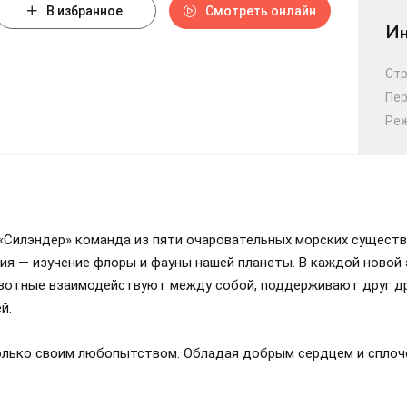
В избранное
Смотреть онлайн
Ин
Ст
Пе
Ре
 «Силэндер» команда из пяти очаровательных морских существ
ссия — изучение флоры и фауны нашей планеты. В каждой новой
ивотные взаимодействуют между собой, поддерживают друг др
й.
олько своим любопытством. Обладая добрым сердцем и сплоч
ы, столкнувшимся с трудностями. Их дружба и смекалка помо
нергии и энтузиазма – они объединяются в мощную группу «Т