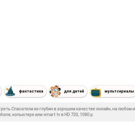
фантастика
для детей
мультсериалы
реть Спасатели из глубин в хорошем качестве онлайн, на любом 
phone; копьютере или smart tv в HD 720, 1080 p.