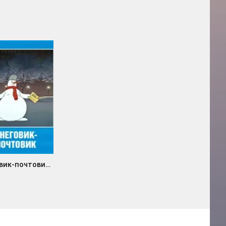
Снеговик-почтовик (1955)