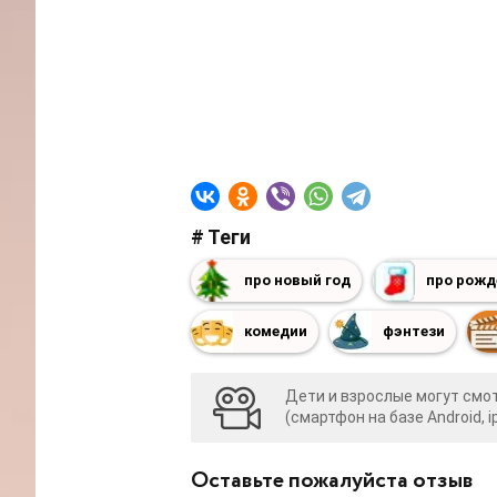
# Теги
про новый год
про рожд
комедии
фэнтези
Дети и взрослые могут cмо
(смартфон на базе Android, i
Оставьте пожалуйста отзыв