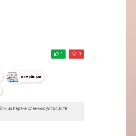
1
0
в
семейные
бом из перечисленных устройств