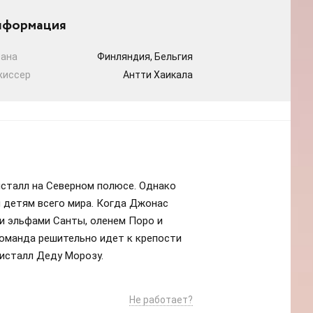
формация
рана
Финляндия, Бельгия
жиссер
Антти Хаикала
исталл на Северном полюсе. Однако
 детям всего мира. Когда Джонас
ми эльфами Санты, оленем Поро и
команда решительно идет к крепости
ристалл Деду Морозу.
Не работает?