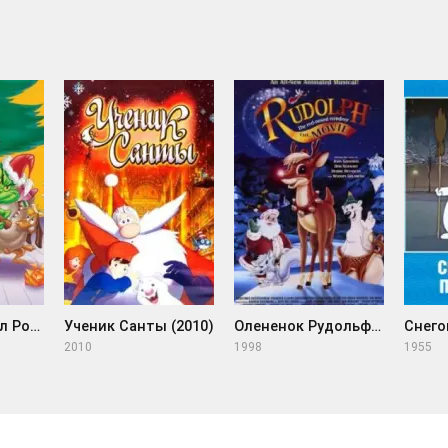
Как Гринч украл Рождество! (1966)
Ученик Санты (2010)
Олененок Рудольф (1998)
2010
1998
1955