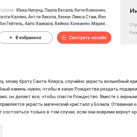
Ин
В ролях:
Юкка Нилунд, Паула Весала, Кити Кокконен,
Веэти Каллио, Антти Яакола, Хенни-Лииса Стам, Йон
Йон Гейтель, Аапо Хаикала, Вейкко Хонканен, Мария
Ст
Кемппайнен
Ре
В избранное
Смотреть онлайн
у, злому брату Санта-Клауса, случайно украсть волшебный кр
ный камень нужен, чтобы в канун Рождества раздать подарки
зил, он делает все, чтобы спасти Рождество. Вместе с верны
равляется украсть магический кристалл у Бэзила. Отважная 
 состояться только в том случае, если они вовремя вернут к