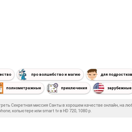
ество
про волшебство и магию
для подростко
полнометражные
приключения
зарубежные
треть Секретная миссия Санты в хорошем качестве онлайн, на лю
phone; копьютере или smart tv в HD 720, 1080 p.