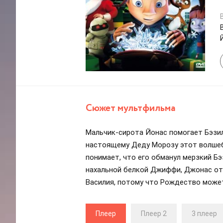
Сюжет мультфильма
Мальчик-сирота Йонас помогает Бэзил
настоящему Деду Морозу этот волшеб
понимает, что его обманул мерзкий Бэ
нахальной белкой Джиффи, Джонас отп
Василия, потому что Рождество может
Плеер
Плеер 2
3 плеер