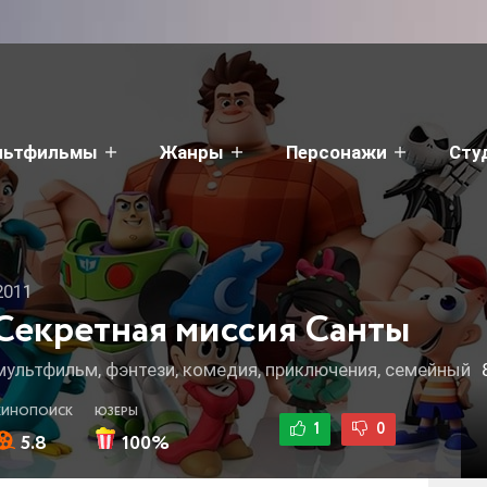
льтфильмы
Жанры
Персонажи
Сту
2011
Секретная миссия Санты
мультфильм, фэнтези, комедия, приключения, семейный
КИНОПОИСК
ЮЗЕРЫ
1
0
5.8
100%